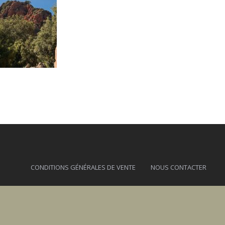
CONDITIONS GÉNÉRALES DE VENTE
NOUS CONTACTER
sa.evisa@gmail.com - 06 77 02 50 66 - 20126 EVISA - A TIUSELLA - 2