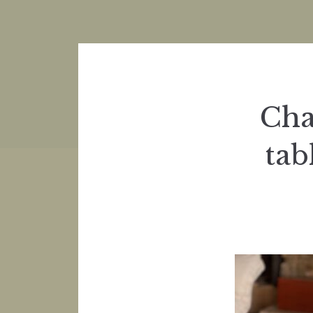
Cha
tab