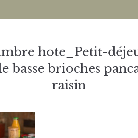
mbre hote_Petit-déje
le basse brioches panc
raisin