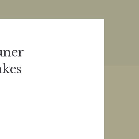
uner
akes