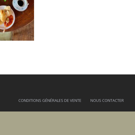
CONDITIONS GÉNÉRALES DE VENTE
NOUS CONTACTER
sa.evisa@gmail.com - 06 77 02 50 66 - 20126 EVISA - A TIUSELLA - 2