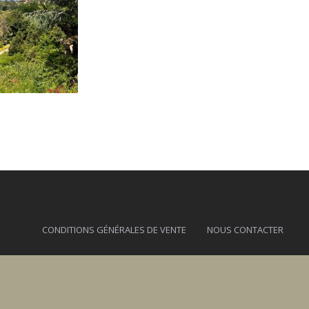
CONDITIONS GÉNÉRALES DE VENTE
NOUS CONTACTER
sa.evisa@gmail.com - 06 77 02 50 66 - 20126 EVISA - A TIUSELLA - 2